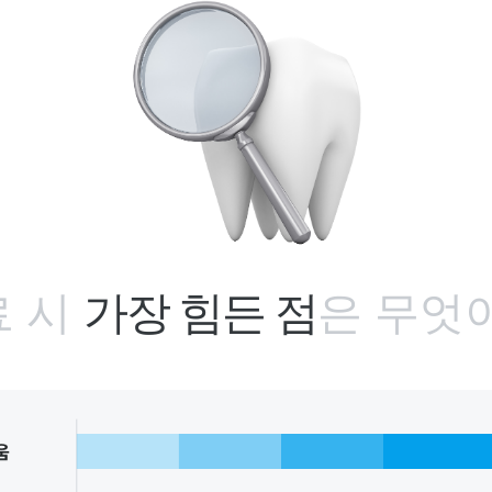
료 시
가장 힘든 점
은
무엇