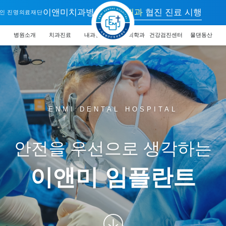
이앤미치과병원
치과&내과
협진 진료 시행
인 진명의료재단
병원소개
치과진료
내과진료
기능의학과
건강검진센터
물댄동산
ENMI DENTAL HOSPITAL
안전을 우선으로 생각하는
이앤미 임플란트