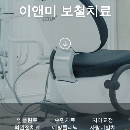
이앤미 보철치료
임플란트
수면치료
치아교정
턱관절치료
예방클리닉
사랑니발치