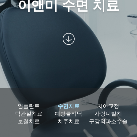
이앤미 수면 치료
임플란트
수면치료
치아교정
턱관절치료
예방클리닉
사랑니발치
보철치료
치주치료
구강외과소수술