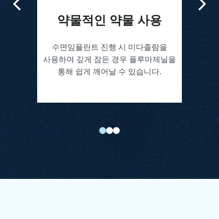
사용
3D 디지털 모니터링
지
다졸람을
수술 시 생체신호를 측정하는 모니터
수면 수술
마제닐을
장비를 활용하여
실시간 환자의 혈압,
안전하게
니다.
맥박수 등을 모니터링 합니다.
수술 중